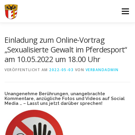
Zum
Inhalt
Menü
springen
VERBAND
FORTBILDUNGEN UND LEHRGÄNGE
Einladung zum Online-Vortrag
„Sexualisierte Gewalt im Pferdesport“
am 10.05.2022 um 18.00 Uhr
JUGEND
SPORT
SPONSOREN
VERÖFFENTLICHT AM
2022-05-03
VON
VERBANDADMIN
DOKUMENTE – FORMULARE
IMPRESSUM
LOGIN
Unangenehme Berührungen, unangebrachte
Kommentare, anzügliche Fotos und Videos auf Social
Media … – Lasst uns jetzt darüber sprechen!