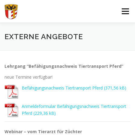
Zum
Inhalt
Menü
springen
VERBAND
FORTBILDUNGEN UND LEHRGÄNGE
EXTERNE ANGEBOTE
JUGEND
SPORT
SPONSOREN
Lehrgang “Befähigungsnachweis Tiertransport Pferd”
neue Termine verfügbar!
DOKUMENTE – FORMULARE
IMPRESSUM
LOGIN
Befähigungsnachweis Tiertransport Pferd
Anmeldeformular Befähigungsnachweis Tiertransport
Pferd
Webinar – vom Tierarzt für Züchter