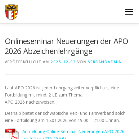
Zum
Inhalt
Menü
springen
VERBAND
FORTBILDUNGEN UND LEHRGÄNGE
Onlineseminar Neuerungen der APO
2026 Abzeichenlehrgänge
JUGEND
SPORT
SPONSOREN
VERÖFFENTLICHT AM
2025-12-03
VON
VERBANDADMIN
DOKUMENTE – FORMULARE
IMPRESSUM
LOGIN
Laut APO 2026 ist jeder Lehrgangsleiter verpflichtet, eine
Fortbildung mit mind. 2 LE zum Thema
APO 2026 nachzuweisen.
Deshalb bietet der schwäbische Reit- und Fahrverband solch
eine Fortbildung am 15.01.2026 von 19.00 – 21.00 Uhr an.
Anmeldung Online-Seminar Neuerungen APO 2026
ausfüllbar