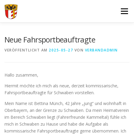
Zum
Inhalt
Menü
springen
VERBAND
FORTBILDUNGEN UND LEHRGÄNGE
Neue Fahrsportbeauftragte
VERÖFFENTLICHT AM
2025-05-27
VON
VERBANDADMIN
JUGEND
SPORT
SPONSOREN
Hallo zusammen,
DOKUMENTE – FORMULARE
IMPRESSUM
LOGIN
Hiermit möchte ich mich als neue, derzeit kommissarische,
Fahrsportbeauftragte für Schwaben vorstellen.
Mein Name ist Bettina Münch, 42 Jahre „jung“ und wohnhaft in
Oberbayern, an der Grenze zu Schwaben. Da mein Heimatverein
im Bereich Schwaben liegt (Fahrerfreunde Kammeltal) fühle ich
mich in Schwaben zu Hause und habe die Aufgabe als
kommissarische Fahrsportbeauftragte gerne übernommen. Ich