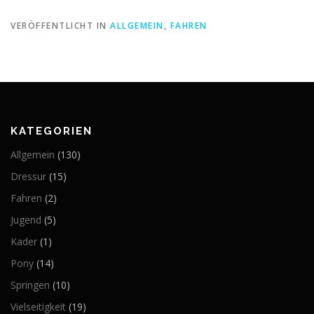
VERÖFFENTLICHT IN
ALLGEMEIN
,
FAHREN
KATEGORIEN
Allgemein
(130)
Dressur
(15)
Fahren
(2)
Jugend
(5)
Kader
(1)
Pony
(14)
Springen
(10)
Vielseitigkeit
(19)