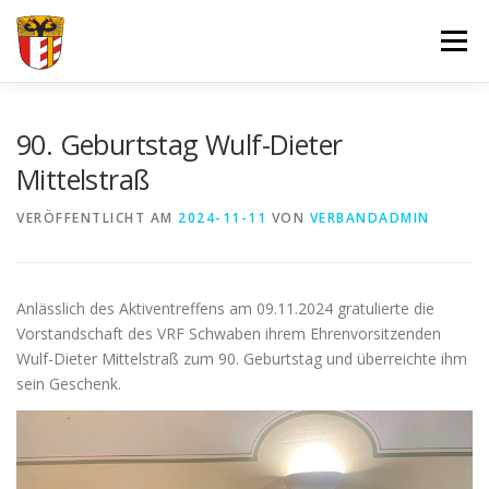
Zum
Inhalt
Menü
springen
VERBAND
FORTBILDUNGEN UND LEHRGÄNGE
90. Geburtstag Wulf-Dieter
Mittelstraß
JUGEND
SPORT
SPONSOREN
VERÖFFENTLICHT AM
2024-11-11
VON
VERBANDADMIN
DOKUMENTE – FORMULARE
IMPRESSUM
LOGIN
Anlässlich des Aktiventreffens am 09.11.2024 gratulierte die
Vorstandschaft des VRF Schwaben ihrem Ehrenvorsitzenden
Wulf-Dieter Mittelstraß zum 90. Geburtstag und überreichte ihm
sein Geschenk.