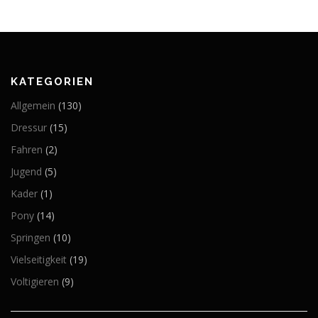
KATEGORIEN
Allgemein
(130)
Dressur
(15)
Fahren
(2)
Jugend
(5)
Kader
(1)
Pony
(14)
Springen
(10)
Vielseitigkeit
(19)
Voltigieren
(9)