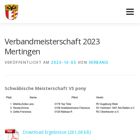
Zum
Inhalt
Menü
springen
VERBAND
FORTBILDUNGEN UND LEHRGÄNGE
Verbandmeisterschaft 2023
Mertingen
JUGEND
SPORT
SPONSOREN
VERÖFFENTLICHT AM
2023-10-05
VON
VERBAND
DOKUMENTE – FORMULARE
IMPRESSUM
LOGIN
Schwäbische Meisterschaft VS pony
Download Ergebnisse