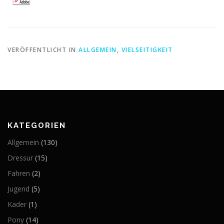
VERÖFFENTLICHT IN
ALLGEMEIN
,
VIELSEITIGKEIT
KATEGORIEN
Allgemein
(130)
Dressur
(15)
Fahren
(2)
Jugend
(5)
Kader
(1)
Pony
(14)