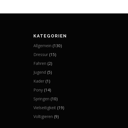
KATEGORIEN
Allgemein
(130)
Dressur
(15)
Fahren
(2)
Jugend
(5)
Kader
(1)
Pony
(14)
Springen
(10)
Vielseitigkeit
(19)
Voltigieren
(9)