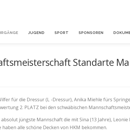
HRGÄNGE
JUGEND
SPORT
SPONSOREN
DOKUME
ftsmeisterschaft Standarte Ma
D
ilfer für die Dressur (L -Dressur), Anika Miehle fürs Sprin
twertung 2. PLATZ bei den schwäbischen Mannschaftsmeiste
bsolut jüngste Mannschaft die mit Sina (13 Jahre), Leonie B. 
 Sie haben alle schöne Decken von HKM bekommen.