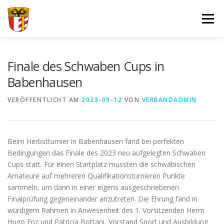
Zum
Inhalt
Menü
springen
VERBAND
FORTBILDUNGEN UND LEHRGÄNGE
Finale des Schwaben Cups in
Babenhausen
JUGEND
SPORT
SPONSOREN
VERÖFFENTLICHT AM
2023-09-12
VON
VERBANDADMIN
DOKUMENTE – FORMULARE
IMPRESSUM
LOGIN
Beim Herbstturnier in Babenhausen fand bei perfekten
Bedingungen das Finale des 2023 neu aufgelegten Schwaben
Cups statt. Für einen Startplatz mussten die schwäbischen
Amateure auf mehreren Qualifikationsturnieren Punkte
sammeln, um dann in einer eigens ausgeschriebenen
Finalprüfung gegeneinander anzutreten. Die Ehrung fand in
würdigem Rahmen in Anwesenheit des 1. Vorsitzenden Herrn
Hugo Enz und Patricia Bottani, Vorstand Sport und Ausbildung