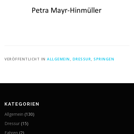
VERÖFFENTLICHT IN
ALLGEMEIN
,
DRESSUR
,
SPRINGEN
KATEGORIEN
Allgemein
(130)
Dressur
(15)
Fahren
(2)