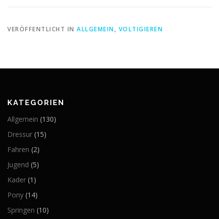
VERÖFFENTLICHT IN
ALLGEMEIN
,
VOLTIGIEREN
KATEGORIEN
Allgemein
(130)
Dressur
(15)
Fahren
(2)
Jugend
(5)
Kader
(1)
Pony
(14)
Springen
(10)