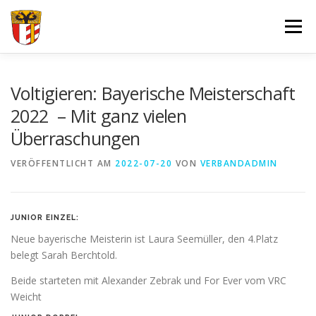
Zum
Inhalt
Menü
springen
VERBAND
FORTBILDUNGEN UND LEHRGÄNGE
Voltigieren: Bayerische Meisterschaft
2022 – Mit ganz vielen
Überraschungen
JUGEND
SPORT
SPONSOREN
VERÖFFENTLICHT AM
2022-07-20
VON
VERBANDADMIN
DOKUMENTE – FORMULARE
IMPRESSUM
LOGIN
JUNIOR EINZEL:
Neue bayerische Meisterin ist Laura Seemüller, den 4.Platz
belegt Sarah Berchtold.
Beide starteten mit Alexander Zebrak und For Ever vom VRC
Weicht