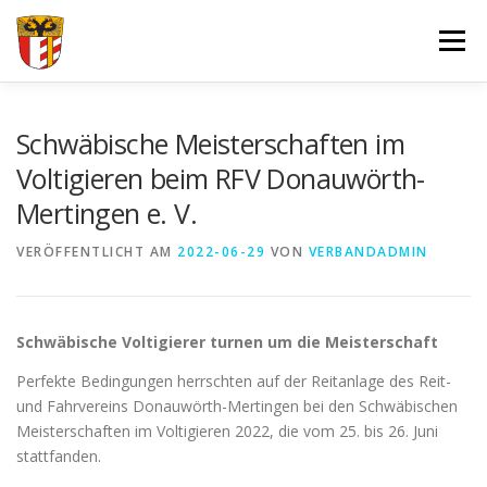
Zum
Inhalt
Menü
springen
VERBAND
FORTBILDUNGEN UND LEHRGÄNGE
Schwäbische Meisterschaften im
Voltigieren beim RFV Donauwörth-
Mertingen e. V.
JUGEND
SPORT
SPONSOREN
VERÖFFENTLICHT AM
2022-06-29
VON
VERBANDADMIN
DOKUMENTE – FORMULARE
IMPRESSUM
LOGIN
Schwäbische Voltigierer turnen um die Meisterschaft
Perfekte Bedingungen herrschten auf der Reitanlage des Reit-
und Fahrvereins Donauwörth-Mertingen bei den Schwäbischen
Meisterschaften im Voltigieren 2022, die vom 25. bis 26. Juni
stattfanden.