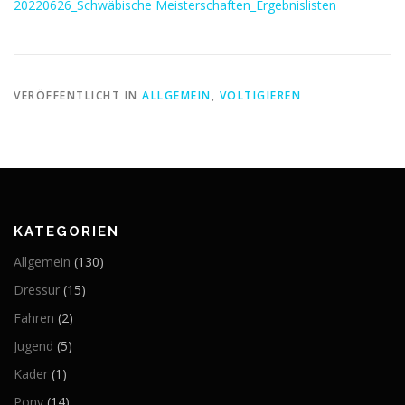
20220626_Schwäbische Meisterschaften_Ergebnislisten
VERÖFFENTLICHT IN
ALLGEMEIN
,
VOLTIGIEREN
KATEGORIEN
Allgemein
(130)
Dressur
(15)
Fahren
(2)
Jugend
(5)
Kader
(1)
Pony
(14)