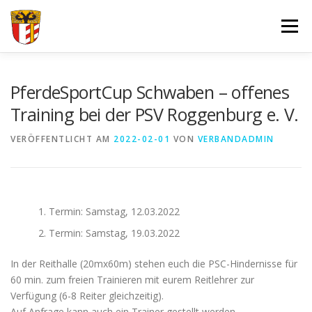
Zum
Inhalt
Menü
springen
VERBAND
FORTBILDUNGEN UND LEHRGÄNGE
PferdeSportCup Schwaben – offenes
Training bei der PSV Roggenburg e. V.
JUGEND
SPORT
SPONSOREN
VERÖFFENTLICHT AM
2022-02-01
VON
VERBANDADMIN
DOKUMENTE – FORMULARE
IMPRESSUM
LOGIN
Termin: Samstag, 12.03.2022
Termin: Samstag, 19.03.2022
In der Reithalle (20mx60m) stehen euch die PSC-Hindernisse für
60 min. zum freien Trainieren mit eurem Reitlehrer zur
Verfügung (6-8 Reiter gleichzeitig).
Auf Anfrage kann auch ein Trainer gestellt werden.