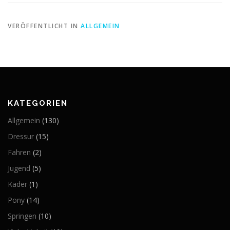
VERÖFFENTLICHT IN
ALLGEMEIN
KATEGORIEN
Allgemein
(130)
Dressur
(15)
Fahren
(2)
Jugend
(5)
Kader
(1)
Pony
(14)
Springen
(10)