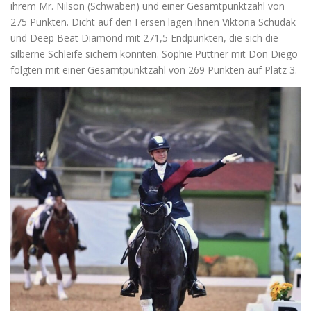
ihrem Mr. Nilson (Schwaben) und einer Gesamtpunktzahl von
275 Punkten. Dicht auf den Fersen lagen ihnen Viktoria Schudak
und Deep Beat Diamond mit 271,5 Endpunkten, die sich die
silberne Schleife sichern konnten. Sophie Püttner mit Don Diego
folgten mit einer Gesamtpunktzahl von 269 Punkten auf Platz 3.