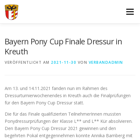
Zum
Inhalt
Menü
springen
VERBAND
FORTBILDUNGEN UND LEHRGÄNGE
Bayern Pony Cup Finale Dressur in
Kreuth
JUGEND
SPORT
SPONSOREN
VERÖFFENTLICHT AM
2021-11-30
VON
VERBANDADMIN
DOKUMENTE – FORMULARE
IMPRESSUM
LOGIN
Am 13. und 14.11.2021 fanden nun im Rahmen des
Dressurturnierwochenendes in Kreuth auch die Finalprüfungen
für den Bayern Pony Cup Dressur statt.
Die für das Finale qualifizierten TeilnehmerInnen mussten
Ponydressurprüfungen der Klasse L** und L** Kür absolvieren.
Den Bayern Pony Cup Dressur 2021 gewinnen und den
begehrten Pokal entgegennehmen konnte Annika Bamberg mit