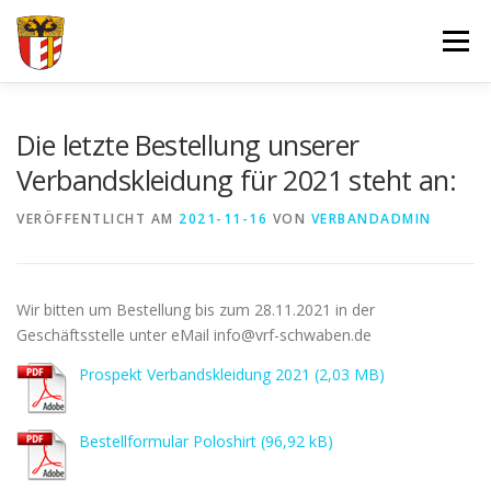
Zum
Inhalt
Menü
springen
VERBAND
FORTBILDUNGEN UND LEHRGÄNGE
Die letzte Bestellung unserer
Verbandskleidung für 2021 steht an:
JUGEND
SPORT
SPONSOREN
VERÖFFENTLICHT AM
2021-11-16
VON
VERBANDADMIN
DOKUMENTE – FORMULARE
IMPRESSUM
LOGIN
Wir bitten um Bestellung bis zum 28.11.2021 in der
Geschäftsstelle unter eMail info@vrf-schwaben.de
Prospekt Verbandskleidung 2021
Bestellformular Poloshirt