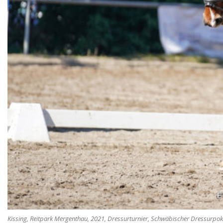
Kissing, Reitpark Mergenthau, 2021, Dressurturnier, Schwäbischer Dressurpoka