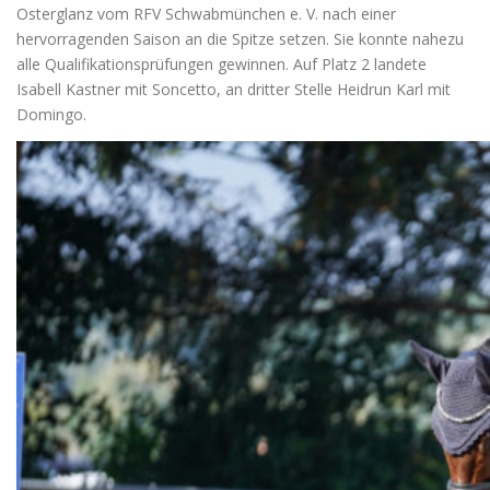
Osterglanz vom RFV Schwabmünchen e. V. nach einer
hervorragenden Saison an die Spitze setzen. Sie konnte nahezu
alle Qualifikationsprüfungen gewinnen. Auf Platz 2 landete
Isabell Kastner mit Soncetto, an dritter Stelle Heidrun Karl mit
Domingo.