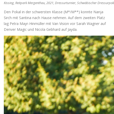
Kissing, Reitpark Mergenthau, 2021, Dressurturnier, Schwäbischer Dressurpoka
Den Pokal in der schwersten Klasse (M*/M**) konnte Nanja
Sirch mit Santina nach Hause nehmen. Auf dem zweiten Platz
lag Petra Mayr-Hinmüller mit Van Vision vor Sarah Wagner auf
Denver Magic und Nicola Gebhard auf Jayda.