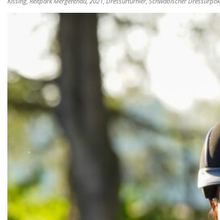
Kissing, Reitpark Mergenthau, 2021, Dressurturnier, Schwäbischer Dressurpoka