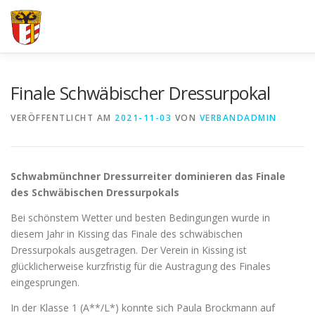
Zum
Inhalt
springen
VERBAND
FORTBILDUNGEN UND LEHRGÄNGE
JUG
Finale Schwäbischer Dressurpokal
VERÖFFENTLICHT AM
2021-11-03
VON
VERBANDADMIN
Schwabmünchner Dressurreiter dominieren das Finale
des Schwäbischen Dressurpokals
Bei schönstem Wetter und besten Bedingungen wurde in
diesem Jahr in Kissing das Finale des schwäbischen
Dressurpokals ausgetragen. Der Verein in Kissing ist
glücklicherweise kurzfristig für die Austragung des Finales
eingesprungen.
In der Klasse 1 (A**/L*) konnte sich Paula Brockmann auf