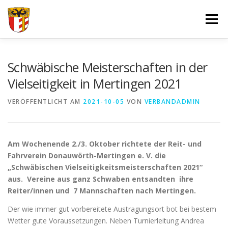
Zum
Inhalt
Menü
springen
VERBAND
FORTBILDUNGEN UND LEHRGÄNGE
Schwäbische Meisterschaften in der
Vielseitigkeit in Mertingen 2021
JUGEND
SPORT
SPONSOREN
VERÖFFENTLICHT AM
2021-10-05
VON
VERBANDADMIN
DOKUMENTE – FORMULARE
IMPRESSUM
LOGIN
Am Wochenende 2./3. Oktober richtete der Reit- und
Fahrverein Donauwörth-Mertingen e. V. die
„Schwäbischen Vielseitigkeitsmeisterschaften 2021“
aus. Vereine aus ganz Schwaben entsandten ihre
Reiter/innen und 7 Mannschaften nach Mertingen.
Der wie immer gut vorbereitete Austragungsort bot bei bestem
Wetter gute Voraussetzungen. Neben Turnierleitung Andrea