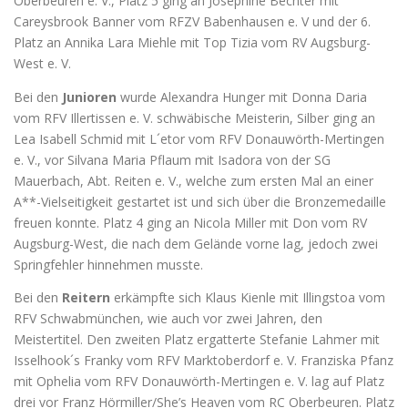
Oberbeuren e. V., Platz 5 ging an Josephine Bechter mit
Careysbrook Banner vom RFZV Babenhausen e. V und der 6.
Platz an Annika Lara Miehle mit Top Tizia vom RV Augsburg-
West e. V.
Bei den
Junioren
wurde Alexandra Hunger mit Donna Daria
vom RFV Illertissen e. V. schwäbische Meisterin, Silber ging an
Lea Isabell Schmid mit L´etor vom RFV Donauwörth-Mertingen
e. V., vor Silvana Maria Pflaum mit Isadora von der SG
Mauerbach, Abt. Reiten e. V., welche zum ersten Mal an einer
A**-Vielseitigkeit gestartet ist und sich über die Bronzemedaille
freuen konnte. Platz 4 ging an Nicola Miller mit Don vom RV
Augsburg-West, die nach dem Gelände vorne lag, jedoch zwei
Springfehler hinnehmen musste.
Bei den
Reitern
erkämpfte sich Klaus Kienle mit Illingstoa vom
RFV Schwabmünchen, wie auch vor zwei Jahren, den
Meistertitel. Den zweiten Platz ergatterte Stefanie Lahmer mit
Isselhook´s Franky vom RFV Marktoberdorf e. V. Franziska Pfanz
mit Ophelia vom RFV Donauwörth-Mertingen e. V. lag auf Platz
drei vor Franz Hörmiller/She’s Heaven vom RC Oberbeuren. Platz