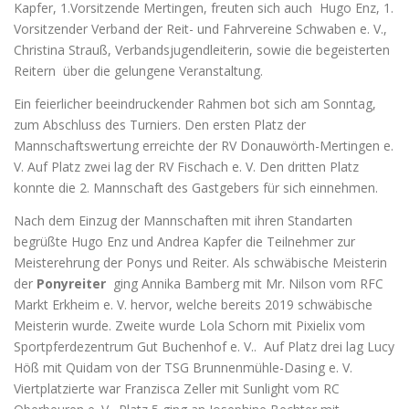
Kapfer, 1.Vorsitzende Mertingen, freuten sich auch Hugo Enz, 1.
Vorsitzender Verband der Reit- und Fahrvereine Schwaben e. V.,
Christina Strauß, Verbandsjugendleiterin, sowie die begeisterten
Reitern über die gelungene Veranstaltung.
Ein feierlicher beeindruckender Rahmen bot sich am Sonntag,
zum Abschluss des Turniers. Den ersten Platz der
Mannschaftswertung erreichte der RV Donauwörth-Mertingen e.
V. Auf Platz zwei lag der RV Fischach e. V. Den dritten Platz
konnte die 2. Mannschaft des Gastgebers für sich einnehmen.
Nach dem Einzug der Mannschaften mit ihren Standarten
begrüßte Hugo Enz und Andrea Kapfer die Teilnehmer zur
Meisterehrung der Ponys und Reiter. Als schwäbische Meisterin
der
Ponyreiter
ging Annika Bamberg mit Mr. Nilson vom RFC
Markt Erkheim e. V. hervor, welche bereits 2019 schwäbische
Meisterin wurde. Zweite wurde Lola Schorn mit Pixielix vom
Sportpferdezentrum Gut Buchenhof e. V.. Auf Platz drei lag Lucy
Höß mit Quidam von der TSG Brunnenmühle-Dasing e. V.
Viertplatzierte war Franzisca Zeller mit Sunlight vom RC