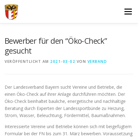
Zum
Inhalt
Menü
springen
VERBAND
FORTBILDUNGEN UND LEHRGÄNGE
Bewerber für den “Öko-Check”
gesucht
JUGEND
SPORT
SPONSOREN
VERÖFFENTLICHT AM
2021-03-02
VON
VERBAND
DOKUMENTE – FORMULARE
IMPRESSUM
LOGIN
Der Landesverband Bayern sucht Vereine und Betriebe, die
einen Öko-Check auf ihrer Anlage durchführen möchten. Der
Öko-Check beinhaltet bauliche, energetische und nachhaltige
Beratung durch Experten der Landessportbünde zu Heizung,
Strom, Wasser, Beleuchtung, Fördermittel, Baumaßnahmen.
Interessierte Vereine und Betriebe können sich mit beigefügtem
Formular bei der FN bis zum 31. März bewerben. Voraussetzung