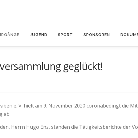
HRGÄNGE
JUGEND
SPORT
SPONSOREN
DOKUME
erversammlung geglückt!
D
aben e. V. hielt am 9. November 2020 coronabedingt die Mi
g ab.
en, Herrn Hugo Enz, standen die Tätigkeitsberichte der Vor