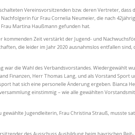
schalteten Vereinsvorsitzenden bzw. deren Vertreter, dass 
chfolgerin für Frau Cornelia Neumeier, die nach 42jährige
, Frau Martina Haußmann gefunden hat.
der kommenden Zeit verstärkt der Jugend- und Nachwuchsfö
ften, die leider im Jahr 2020 ausnahmslos entfallen sind, d
g war die Wahl des Verbandsvorstandes. Wiedergewählt wurd
stand Finanzen, Herr Thomas Lang, und als Vorstand Sport u
sport hat sich eine personelle Änderung ergeben. Bianca He
erversammlung einstimmig – wie alle gewählten Vorstandsmi
 gewählte Jugendleiterin, Frau Christina Strauß, musste
rsitzender des Ausschuss Ausbildung beim bayrischen Reit-