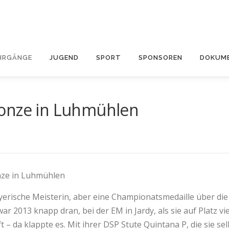
HRGÄNGE
JUGEND
SPORT
SPONSOREN
DOKUME
ronze in Luhmühlen
D
nze in Luhmühlen
ayerische Meisterin, aber eine Championatsmedaille über di
ar 2013 knapp dran, bei der EM in Jardy, als sie auf Platz v
– da klappte es. Mit ihrer DSP Stute Quintana P, die sie se