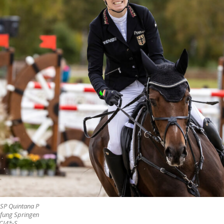
SP Quintana P
üfung Springen
CCI4*-S