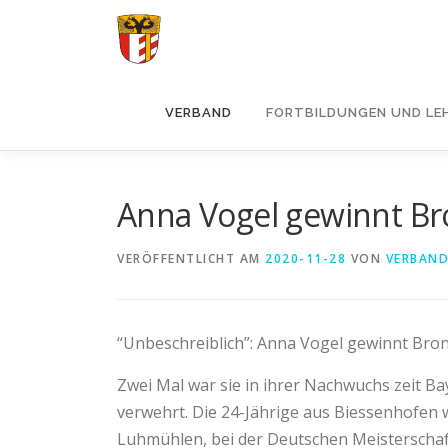
Zum
Inhalt
springen
VERBAND
FORTBILDUNGEN UND LE
Anna Vogel gewinnt B
VERÖFFENTLICHT AM
2020-11-28
VON
VERBAN
“Unbeschreiblich”: Anna Vogel gewinnt Bro
Zwei Mal war sie in ihrer Nachwuchs zeit B
verwehrt. Die 24-Jährige aus Biessenhofen w
Luhmühlen, bei der Deutschen Meisterschaft 