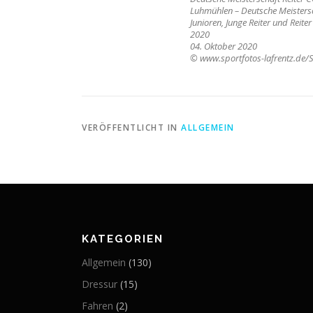
Luhmühlen – Deutsche Meistersch
Junioren, Junge Reiter und Reiter
2020
04. Oktober 2020
© www.sportfotos-lafrentz.de/S
VERÖFFENTLICHT IN
ALLGEMEIN
KATEGORIEN
Allgemein
(130)
Dressur
(15)
Fahren
(2)