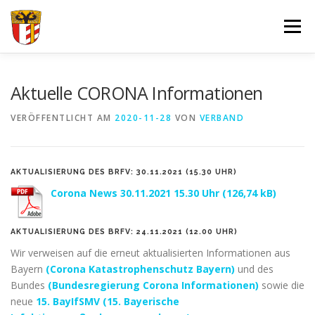
Zum
Inhalt
Menü
springen
VERBAND
FORTBILDUNGEN UND LEHRGÄNGE
Aktuelle CORONA Informationen
VERÖFFENTLICHT AM
2020-11-28
VON
VERBAND
JUGEND
SPORT
SPONSOREN
AKTUALISIERUNG DES BRFV: 30.11.2021 (15.30 UHR)
DOKUMENTE – FORMULARE
IMPRESSUM
LOGIN
Corona News 30.11.2021 15.30 Uhr
AKTUALISIERUNG DES BRFV: 24.11.2021 (12.00 UHR)
Wir verweisen auf die erneut aktualisierten Informationen aus
Bayern
(Corona Katastrophenschutz Bayern)
und des
Bundes
(Bundesregierung Corona Informationen)
sowie die
neue
15. BayIfSMV (15. Bayerische