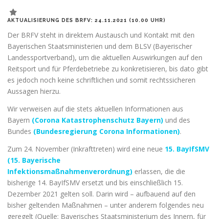
AKTUALISIERUNG DES BRFV: 24.11.2021 (10.00 UHR)
Der BRFV steht in direktem Austausch und Kontakt mit den
Bayerischen Staatsministerien und dem BLSV (Bayerischer
Landessportverband), um die aktuellen Auswirkungen auf den
Reitsport und für Pferdebetriebe zu konkretisieren, bis dato gibt
es jedoch noch keine schriftlichen und somit rechtssicheren
Aussagen hierzu.
Wir verweisen auf die stets aktuellen Informationen aus
Bayern
(Corona Katastrophenschutz Bayern)
und des
Bundes
(Bundesregierung Corona Informationen)
.
Zum 24. November (Inkrafttreten) wird eine neue
15. BayIfSMV
(15. Bayerische
Infektionsmaßnahmenverordnung)
erlassen, die die
bisherige 14. BayIfSMV ersetzt und bis einschließlich 15.
Dezember 2021 gelten soll. Darin wird – aufbauend auf den
bisher geltenden Maßnahmen – unter anderem folgendes neu
geregelt (Quelle: Bayerisches Staatsministerium des Innern, für