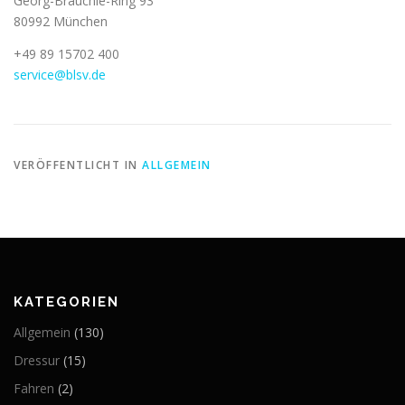
Georg-Brauchle-Ring 93
80992 München
+49 89 15702 400
service@blsv.de
VERÖFFENTLICHT IN
ALLGEMEIN
KATEGORIEN
Allgemein
(130)
Dressur
(15)
Fahren
(2)